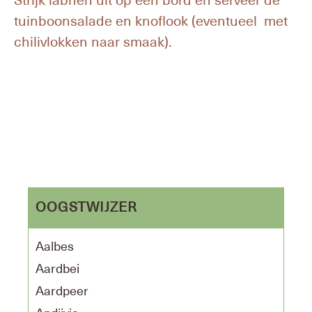
tuinboonsalade en knoflook (eventueel met
chilivlokken naar smaak).
OOGSTWIJZER
Aalbes
Aardbei
Aardpeer