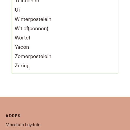
Tuinbonen
Ui
Winterpostelein
Witlof(pennen)
Wortel
Yacon
Zomerpostelein
Zuring
ADRES
Moestuin Leyduin