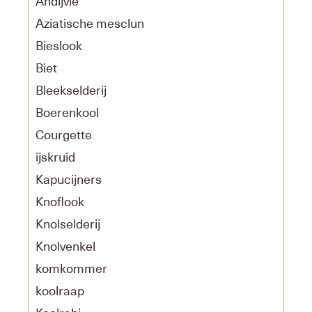
Andijvie
Aziatische mesclun
Bieslook
Biet
Bleekselderij
Boerenkool
Courgette
ijskruid
Kapucijners
Knoflook
Knolselderij
Knolvenkel
komkommer
koolraap