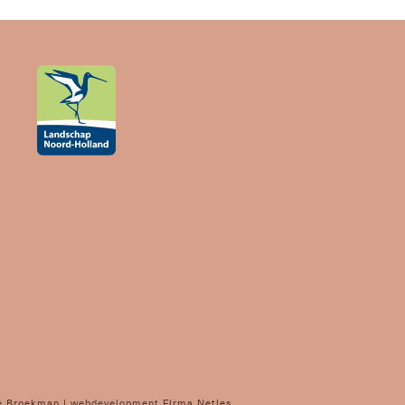
e Broekman
| webdevelopment
Firma Netjes