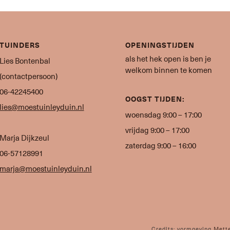
TUINDERS
OPENINGSTIJDEN
als het hek open is ben je
Lies Bontenbal
welkom binnen te komen
(contactpersoon)
06-42245400
OOGST TIJDEN:
lies@moestuinleyduin.nl
woensdag 9:00 – 17:00
vrijdag 9:00 – 17:00
Marja Dijkzeul
zaterdag 9:00 – 16:00
06-57128991
marja@moestuinleyduin.nl
Credits: vormgeving
Mett