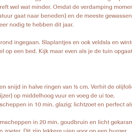
reft wel wat minder. Omdat de verdamping moment
ratuur gaat naar beneden) en de meeste gewassen 
er nodig te hebben dit jaar.
grond ingegaan. Slaplantjes en ook veldsla en wint
l op een bed. Kijk maar even als je de tuin opgaa
 en snijd in halve ringen van ½ cm. Verhit de olijfo
tijzer) op middelhoog vuur en voeg de ui toe.
cheppen in 10 min. glazig: lichtzoet en perfect a
mscheppen in 20 min. goudbruin en licht gekaram
zoeter. Dit zijn lekkere uien voor op een burger.