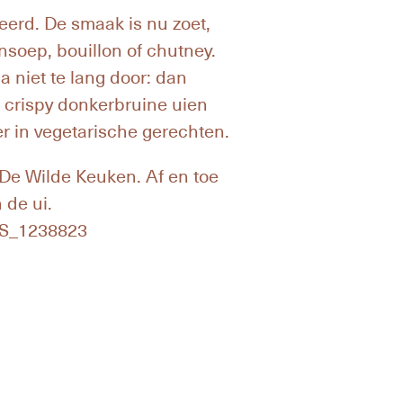
erd. De smaak is nu zoet,
ensoep, bouillon of chutney.
 niet te lang door: dan
 crispy donkerbruine uien
er in vegetarische gerechten.
 De Wilde Keuken. Af en toe
 de ui.
NPS_1238823