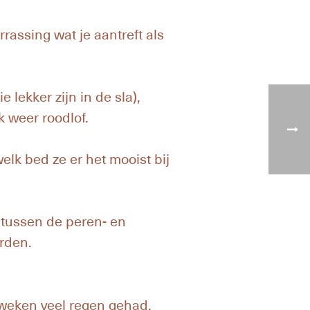
rassing wat je aantreft als
 lekker zijn in de sla),
k weer roodlof.
lk bed ze er het mooist bij
n tussen de peren- en
rden.
weken veel regen gehad.