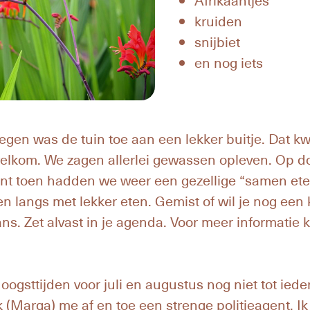
Afrikaantjes
kruiden
snijbiet
en nog iets
gen was de tuin toe aan een lekker buitje. Dat k
welkom. We zagen allerlei gewassen opleven. Op 
nt toen hadden we weer een gezellige “samen ete
langs met lekker eten. Gemist of wil je nog een
s. Zet alvast in je agenda. Voor meer informatie 
 oogsttijden voor juli en augustus nog niet tot ied
 (Marga) me af en toe een strenge politieagent. Ik