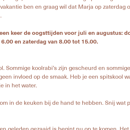
p vakantie ben en graag wil dat Marja op zaterdag o
.
een keer de oogsttijden voor juli en augustus: d
16.00 en zaterdag van 8.00 tot 15.00.
kool. Sommige koolrabi’s zijn gescheurd en sommi
geen invloed op de smaak. Heb je een spitskool w
e in het water.
jn om in de keuken bij de hand te hebben. Snij wat 
ken geleden gezaaid is begint nu op te komen. He