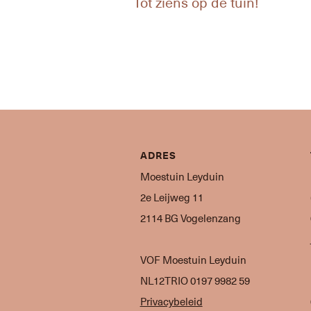
Tot ziens op de tuin!
ADRES
Moestuin Leyduin
2e Leijweg 11
2114 BG Vogelenzang
VOF Moestuin Leyduin
NL12TRIO 0197 9982 59
Privacybeleid