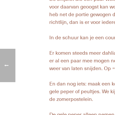
voor daarvan geoogst kan wor
heb net de portie gewogen 
richtlijn, dan is er voor ied
In de schuur kan je een co
Er komen steeds meer dahli
er al een paar mee mogen n
weer van laten snijden. Op =
En dan nog iets: maak een ke
gele peper of peultjes. We k
de zomerpostelein.
De gele peper alleen nemen