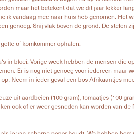
den maar het betekent dat we dit jaar lekker lang
die ik vandaag mee naar huis heb genomen. Het w
ereen genoeg. Snij vlak boven de grond. De stelen zi
urgette of komkommer ophalen.
a’s in bloei. Vorige week hebben de mensen die
emen. Er is nog niet genoeg voor iedereen maar w
 op. Neem in ieder geval een bos Afrikaantjes mee
uze uit aardbeien (100 gram), tomaatjes (100 gram
ijken ook of er weer gesneden kan worden van de N
 als je van scherpe peper houdt. We hebben hem