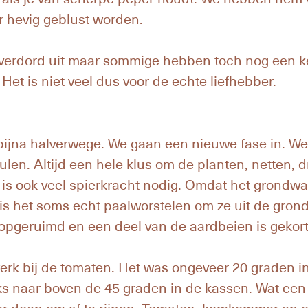
 hevig geblust worden.
l verdord uit maar sommige hebben toch nog een k
Het is niet veel dus voor de echte liefhebber.
 bijna halverwege. We gaan een nieuwe fase in. We
len. Altijd een hele klus om de planten, netten, 
e is ook veel spierkracht nodig. Omdat het grondwat
is het soms echt paalworstelen om ze uit de grond
opgeruimd en een deel van de aardbeien is gekort
k bij de tomaten. Het was ongeveer 20 graden in d
ks naar boven de 45 graden in de kassen. Wat een 
er doen om af te rijpen. Tomaten, komkommer en co