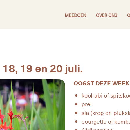
MEEDOEN
OVER ONS
O
8, 19 en 20 juli.
OOGST DEZE WEEK
koolrabi of spitsko
prei
sla (krop en pluksl
courgette of kom