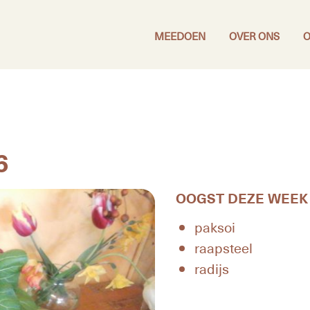
MEEDOEN
OVER ONS
O
6
OOGST DEZE WEEK
paksoi
raapsteel
radijs